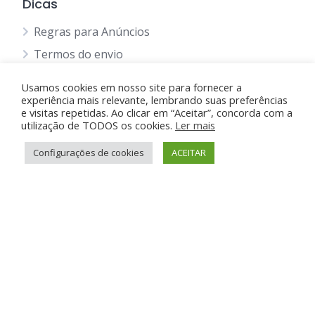
Dicas
Regras para Anúncios
Termos do envio
Política Privacidade
Usamos cookies em nosso site para fornecer a
Política de Cookie
experiência mais relevante, lembrando suas preferências
e visitas repetidas. Ao clicar em “Aceitar”, concorda com a
Blog
utilização de TODOS os cookies.
Ler mais
Configurações de cookies
ACEITAR
Suporte e Ajuda
Anunciar Grátis
FAQ
Contato