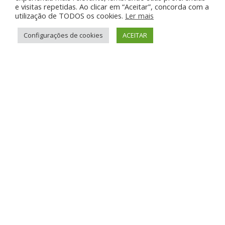
e visitas repetidas. Ao clicar em “Aceitar”, concorda com a
Termos do envio
utilização de TODOS os cookies.
Ler mais
Política Privacidade
Configurações de cookies
ACEITAR
Política de Cookie
Blog
Suporte e Ajuda
Anunciar Grátis
FAQ
Contato
Anunciando Agora
Página Inicial
Minha Conta