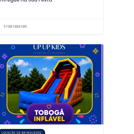
51981484189
LOCAÇÃO DE BRINQUEDOS