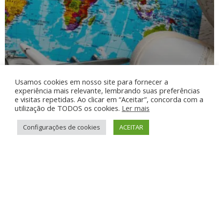
Venda de Acessórios
Usamos cookies em nosso site para fornecer a
experiência mais relevante, lembrando suas preferências
Acessórios para vestuário, decoração, veículo,
e visitas repetidas. Ao clicar em “Aceitar”, concorda com a
tecnologia ou de uso variado.
utilização de TODOS os cookies.
Ler mais
Configurações de cookies
ACEITAR
ANÚNCIO DE 1