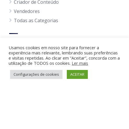
Criador de Conteúdo
Vendedores
Todas as Categorias
Dicas
Usamos cookies em nosso site para fornecer a
Regras para Anúncios
experiência mais relevante, lembrando suas preferências
e visitas repetidas. Ao clicar em “Aceitar”, concorda com a
Termos do envio
utilização de TODOS os cookies.
Ler mais
Política Privacidade
Configurações de cookies
ACEITAR
Política de Cookie
Blog
Suporte e Ajuda
Anunciar Grátis