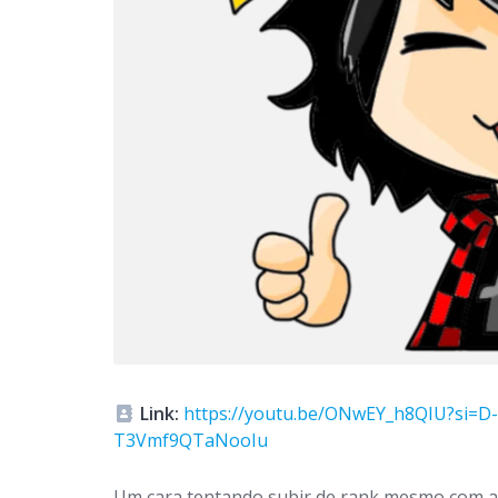
Link:
https://youtu.be/ONwEY_h8QIU?si=D-
T3Vmf9QTaNooIu
Um cara tentando subir de rank mesmo com as