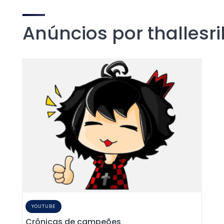
Anúncios por thallesr
YOUTUBE
Crônicas de campeões