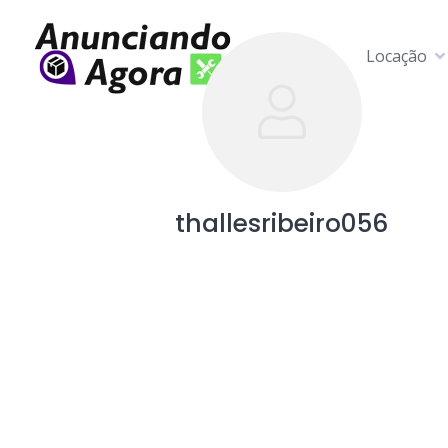
Locação
thallesribeiro056