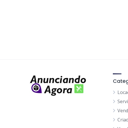
Categ
Loca
Serv
Ven
Cria