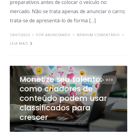
preparativos antes de colocar o veículo no
mercado. Não se trata apenas de anunciar o carro;
trata-se de apresentá-lo de forma […]
14/07/2025
POR ANUNCIANDO
NENHUM COMENTÁRIO
LEIA MAIS
Monetize seu talento:
ANUNCIANDO
DICAS PARA CRESCER NA WEB
como criadores de
conteúdo podem usar
classificados para
crescer