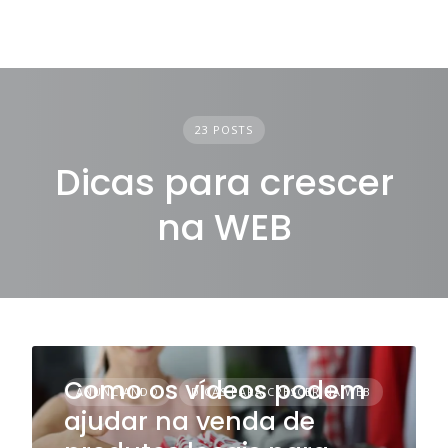
23 POSTS
Dicas para crescer
na WEB
Como os vídeos podem
ANUNCIANDO
DICAS PARA CRESCER NA WEB
ajudar na venda de