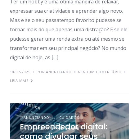
Ter um hobby é uma ótima maneira de relaxar,
expressar sua criatividade e aprender algo novo.
Mas e se o seu passatempo favorito pudesse se
tornar mais do que apenas uma distração? E se ele
pudesse gerar uma renda extra ou até mesmo se
transformar em seu principal negócio? No mundo
digital de hoje, as […]
18/07/2025
POR ANUNCIANDO
NENHUM COMENTÁRIO
LEIA MAIS
ANUNCIANDO
CUIDADOS
Empreendedor digital:
DICAS PARA CRESCER NA WEB
como divulgar seus