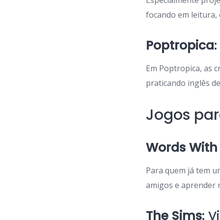
Especialmente proje
focando em leitura, 
Poptropica
Em Poptropica, as c
praticando inglês d
Jogos par
Words With 
Para quem já tem um
amigos e aprender 
The Sims
: 