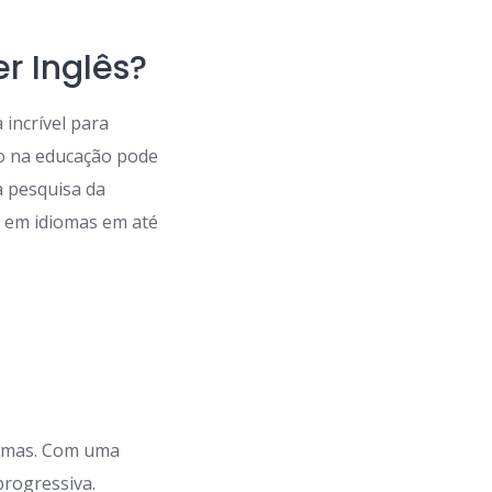
r Inglês?
incrível para
ão na educação pode
a pesquisa da
a em idiomas em até
iomas. Com uma
progressiva.