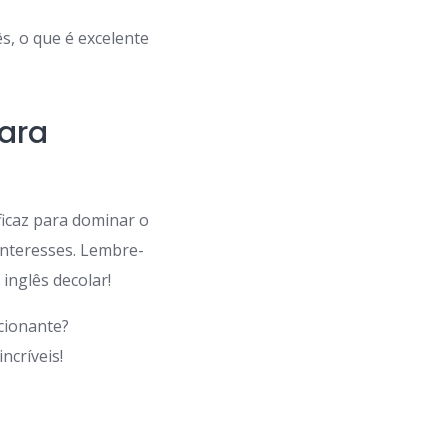
s, o que é excelente
ara
ficaz para dominar o
 interesses. Lembre-
 inglês decolar!
cionante?
ncríveis!