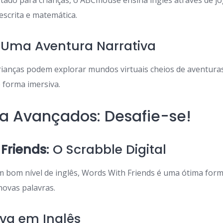
tado para crianças, o ABCmouse ensina inglês através de jo
escrita e matemática.
: Uma Aventura Narrativa
rianças podem explorar mundos virtuais cheios de aventuras
e forma imersiva.
a Avançados: Desafie-se!
Friends
: O Scrabble Digital
 bom nível de inglês, Words With Friends é uma ótima form
novas palavras.
Viva em Inglês