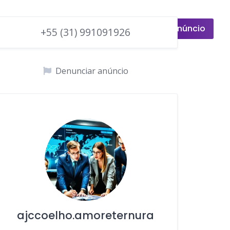
Adicionar anúncio
endedores
Entrar
+55 (31) 991091926
Denunciar anúncio
ajccoelho.amoreternura