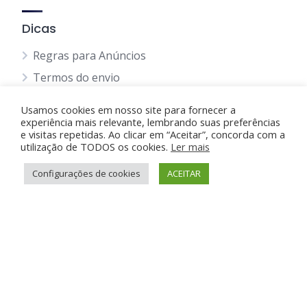
Dicas
Regras para Anúncios
Termos do envio
Política Privacidade
Usamos cookies em nosso site para fornecer a
Política de Cookie
experiência mais relevante, lembrando suas preferências
e visitas repetidas. Ao clicar em “Aceitar”, concorda com a
Blog
utilização de TODOS os cookies.
Ler mais
Configurações de cookies
ACEITAR
Suporte e Ajuda
Anunciar Grátis
FAQ
Contato