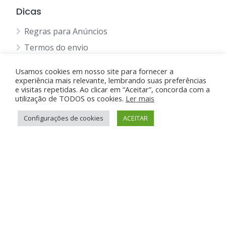
Dicas
Regras para Anúncios
Termos do envio
Política Privacidade
Usamos cookies em nosso site para fornecer a
Política de Cookie
experiência mais relevante, lembrando suas preferências
e visitas repetidas. Ao clicar em “Aceitar”, concorda com a
Blog
utilização de TODOS os cookies.
Ler mais
Configurações de cookies
ACEITAR
Suporte e Ajuda
Anunciar Grátis
FAQ
Contato