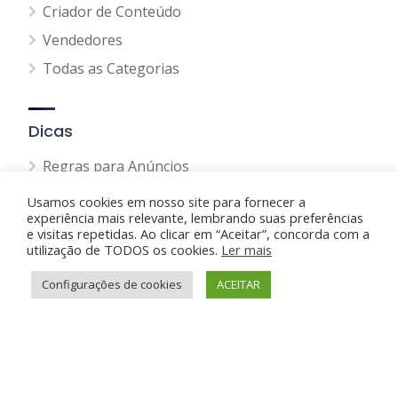
Criador de Conteúdo
Vendedores
Todas as Categorias
Dicas
Regras para Anúncios
Termos do envio
Usamos cookies em nosso site para fornecer a
experiência mais relevante, lembrando suas preferências
Política Privacidade
e visitas repetidas. Ao clicar em “Aceitar”, concorda com a
utilização de TODOS os cookies.
Ler mais
Política de Cookie
Blog
Configurações de cookies
ACEITAR
Suporte e Ajuda
Anunciar Grátis