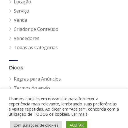
Locação
Serviço
Venda
Criador de Conteúdo
Vendedores
Todas as Categorias
Dicas
Regras para Anúncios
Termos do envio
Política Privacidade
Usamos cookies em nosso site para fornecer a
experiência mais relevante, lembrando suas preferências
Política de Cookie
e visitas repetidas. Ao clicar em “Aceitar”, concorda com a
utilização de TODOS os cookies.
Ler mais
Blog
Configurações de cookies
ACEITAR