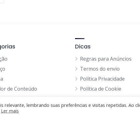
orias
Dicas
ção
Regras para Anúncios
iço
Termos do envio
da
Política Privacidade
dor de Conteúdo
Política de Cookie
edores
Blog
 relevante, lembrando suas preferências e visitas repetidas. Ao cli
s as Categorias
.
Ler mais