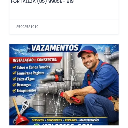
FORTALEZA (85) 99858-1919
85998581919