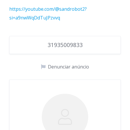
https://youtube.com/@sandrobot2?
si=a9nwWqDdTuJPzvvq
31935009833
Denunciar anúncio