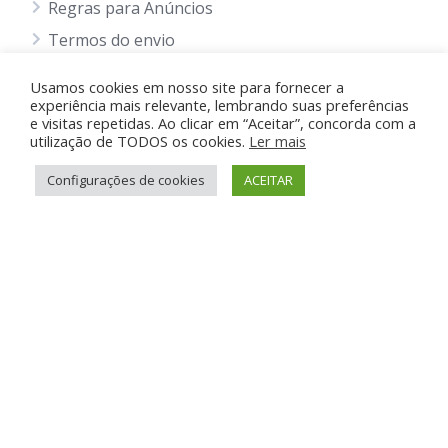
Regras para Anúncios
Termos do envio
Política Privacidade
Usamos cookies em nosso site para fornecer a
Política de Cookie
experiência mais relevante, lembrando suas preferências
e visitas repetidas. Ao clicar em “Aceitar”, concorda com a
Blog
utilização de TODOS os cookies.
Ler mais
Configurações de cookies
ACEITAR
Suporte e Ajuda
Anunciar Grátis
FAQ
Contato
Anunciando Agora