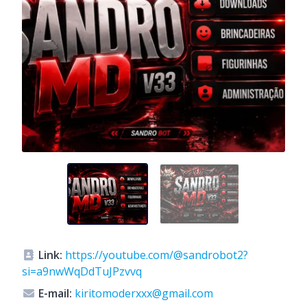
Link:
https://youtube.com/@sandrobot2?
si=a9nwWqDdTuJPzvvq
E-mail:
kiritomoderxxx@gmail.com