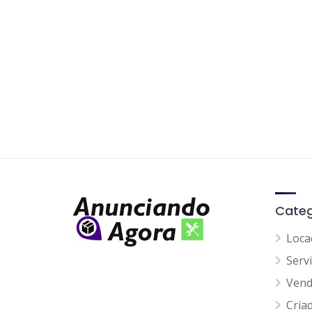
Categ
Loca
Serv
Ven
Cria