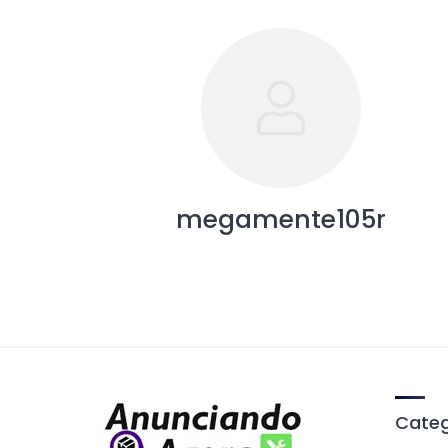
megamente105r
Categ