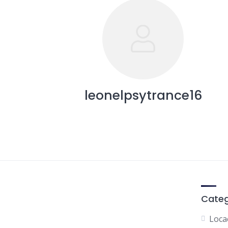
leonelpsytrance16
Categ
Loca