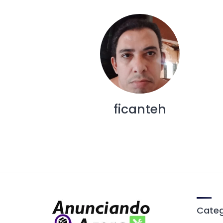
ficanteh
Categ