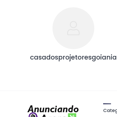
casadosprojetoresgoiania
Categ