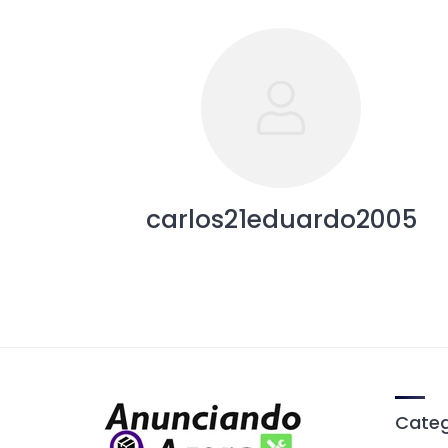
carlos21eduardo2005
Categ