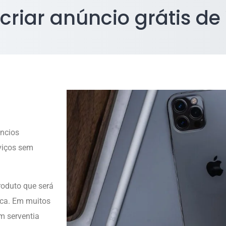
riar anúncio grátis d
úncios
viços sem
roduto que será
sica. Em muitos
m serventia