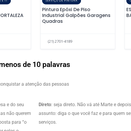
 E TI
SERVIÇO DE PINTURA
Pintura Epóxi De Piso
E
ORTALEZA
Industrial Galpões Garagens
B
Quadras
(21) 2701-4189
 menos de 10 palavras
conquistar a atenção das pessoas
esa e do seu
Direto
: seja direto. Não vá até Marte e depois
Elas não querem
assunto: diga o que você faz e para quem s
posta para “o
serviços.
ar neles o