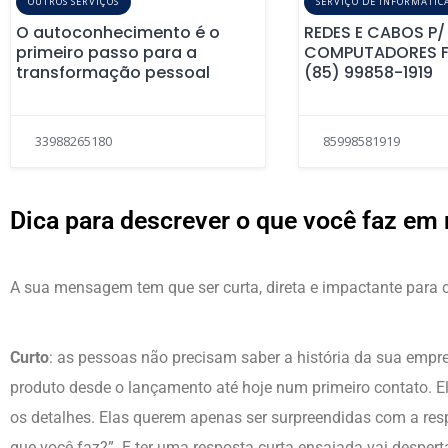
OUTROS SERVIÇOS
SERVIÇO DE INFORMÁTICA
O autoconhecimento é o
REDES E CABOS P/
primeiro passo para a
COMPUTADORES F
transformação pessoal
(85) 99858-1919
33988265180
85998581919
Dica para descrever o que você faz em
A sua mensagem tem que ser curta, direta e impactante para 
Curto
: as pessoas não precisam saber a história da sua empr
produto desde o lançamento até hoje num primeiro contato. 
os detalhes. Elas querem apenas ser surpreendidas com a res
que você faz?”. E ter uma resposta curta ensaiada vai despert