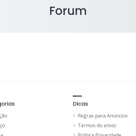
Forum
orias
Dicas
ção
Regras para Anúncios
iço
Termos do envio
da
Política Privacidade