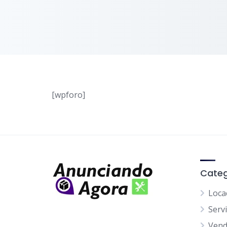
[wpforo]
Categ
Loca
Serv
Ven